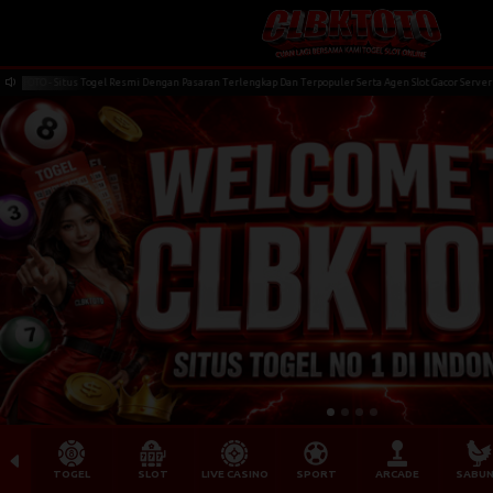
 Togel Resmi Dengan Pasaran Terlengkap Dan Terpopuler Serta Agen Slot Gacor Server Luar Negeri, Sa
TOGEL
SLOT
LIVE CASINO
SPORT
ARCADE
SABU