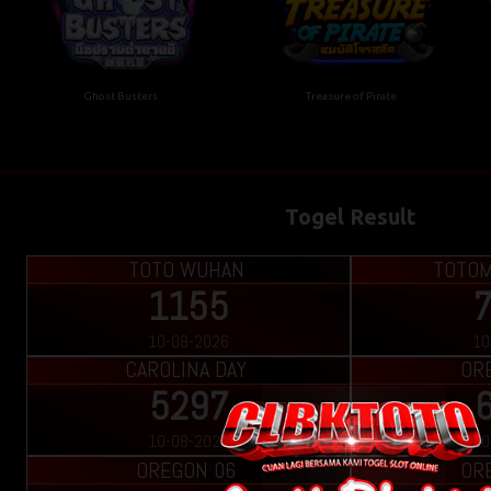
Ghost Busters
Treasure of Pirate
Togel Result
SG METRO
TOTOM
5948
09-08-2026
09
SYDNEY POOLS
SYDN
8082
09-08-2026
09
MALAYSIA SIANG
TOTOM