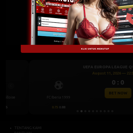
KLIK UNTUK MENUTUP
UEFA EUROPA LEAGUE QUALIFIERS
August 11, 2026 — 22:59 WIB
0 : 0
Previous
BET NOW
FC Iberia 1999
0.75
0.88
TENTANG KAMI