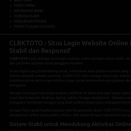
BANTUAN
PERATURAN
INFORMASI BANK
HUBUNGI KAMI
KEBIJAKAN PRIVASI
PERSETUJUAN COOKIES
CLBKTOTO : Situs Login Website Online
Stabil dan Responsif
CLBKTOTO
hadir sebagai situs login website online dengan sistem stabil, aks
dan performa optimal untuk pengguna modern
Di era digital yang berkembang pesat, kebutuhan akan platform online yang
diakses menjadi semakin penting. CLBKTOTO hadir sebagai situs login webs
stabilitas sistem serta responsivitas tinggi untuk memberikan pengalaman ak
pengguna.
Dengan dukungan teknologi modern, platform ini dirancang agar dapat diakse
mulai dari komputer desktop, laptop, tablet, hingga smartphone. Tampilan y
pengguna menikmati navigasi yang lebih praktis tanpa harus mengalami kenda
Dengan fokus pada kualitas layanan dan kenyamanan akses, CLBKTOTO teru
pengalaman online yang praktis, efisien, dan sesuai dengan kebutuhan pengg
Sistem Stabil untuk Mendukung Aktivitas Onlin