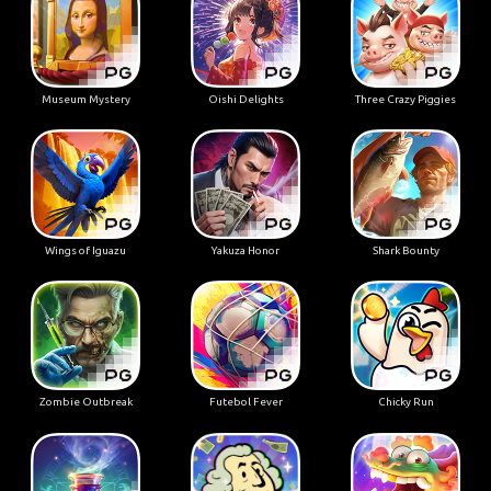
Museum Mystery
Oishi Delights
Three Crazy Piggies
Wings of Iguazu
Yakuza Honor
Shark Bounty
Zombie Outbreak
Futebol Fever
Chicky Run