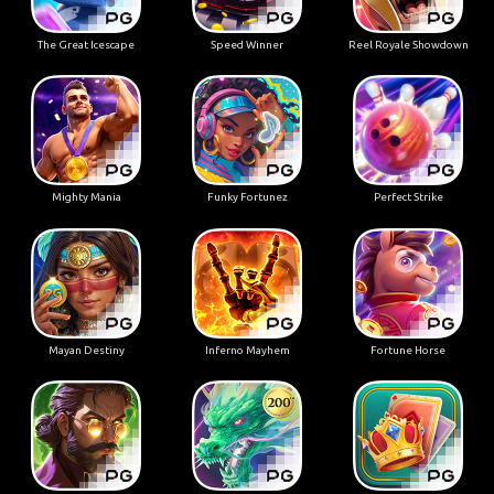
The Great Icescape
Speed Winner
Reel Royale Showdown
Mighty Mania
Funky Fortunez
Perfect Strike
Mayan Destiny
Inferno Mayhem
Fortune Horse