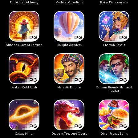
Forbidden Alchemy
Mythical Guardians
Poker Kingdom Win
Alibabas Cave of Fortune
Skylight Wonders
Pharaoh Royals
Kraken Gold Rush
Majestic Empire
Grimms Bounty: Hansel &
Gretel
Galaxy Miner
Dragons Treasure Quest
Diner Frenzy Spins