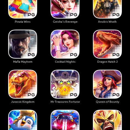
Pinata Wins
Geisha's Revenge
Anubis Wrath
Mafia Mayhem
Cocktail Nights
Dragon Hatch 2
Jurassic Kingdom
Mr Treasures Fortune
Queen of Bounty