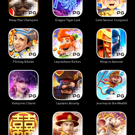
Muay Thai Champion
Dragon Tiger Luck
Gem Saviour Conquest
Flirting Scholar
Leprechaun Riches
Ninja vs Samurai
Vampires Charm
Captains Bounty
Journey to the Wealth