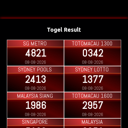
Togel Result
SG METRO
TOTOMACAU 1300
4821
0342
08-08-2026
08-08-2026
SYDNEY POOLS
SYDNEY LOTTO
2413
1377
08-08-2026
08-08-2026
MALAYSIA SIANG
TOTOMACAU 1600
1986
2957
08-08-2026
08-08-2026
SINGAPORE
MALAYSIA