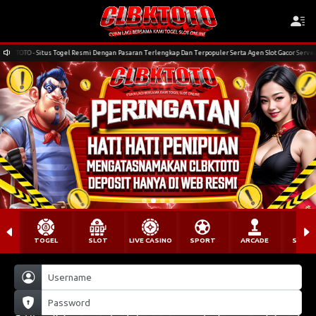
esmi Dengan Pasaran Terlengkap Dan Terpopuler Serta Agen Slot Gacor Server Luar Negeri, Sabung Ayam
TOGEL
SLOT
LIVE CASINO
SPORT
ARCADE
SABU