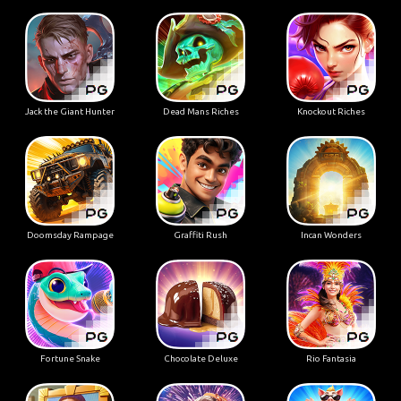
Jack the Giant Hunter
Dead Mans Riches
Knockout Riches
Doomsday Rampage
Graffiti Rush
Incan Wonders
Fortune Snake
Chocolate Deluxe
Rio Fantasia