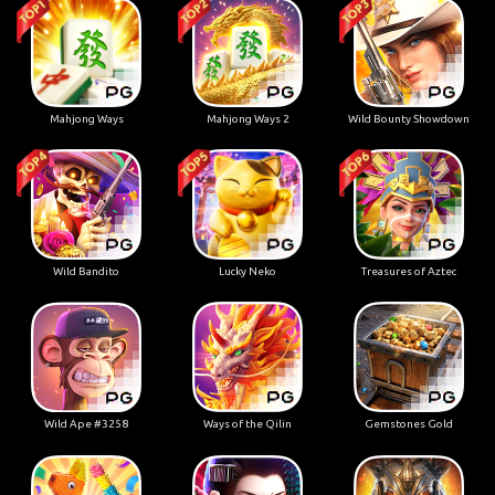
Mahjong Ways
Mahjong Ways 2
Wild Bounty Showdown
Wild Bandito
Lucky Neko
Treasures of Aztec
Wild Ape #3258
Ways of the Qilin
Gemstones Gold