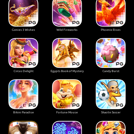
Genies 3 Wishes
Wild Fireworks
Phoenix Rises
Circus Delight
Egypts Book of Mystery
Candy Burst
Bikini Paradise
Fortune Mouse
Shaolin Soccer