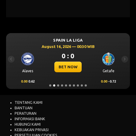
SPAIN LA LIGA
August 16, 2026 — 00:30 WIB
0 : 0
Previous
Next
BET NOW
Alaves
Getafe
0.00
0.62
0.00
-0.72
TENTANG KAMI
BANTUAN
PERATURAN
INFORMASI BANK
HUBUNGI KAMI
KEBIJAKAN PRIVASI
PERSETUJUAN COOKIES