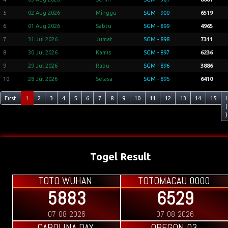
5
02 Aug 2026
Minggu
SGM - 900
6519
6
01 Aug 2026
Sabtu
SGM - 899
4965
7
31 Jul 2026
Jumat
SGM - 898
7311
8
30 Jul 2026
Kamis
SGM - 897
6236
9
29 Jul 2026
Rabu
SGM - 896
3886
10
28 Jul 2026
Selasa
SGM - 895
6410
First
1
2
3
4
5
6
7
8
9
10
11
12
13
14
15
(
)
Togel Result
TOTO WUHAN
TOTOMACAU 0000
5883
6529
07-08-2026
07-08-2026
CAROLINA DAY
OREGON 03