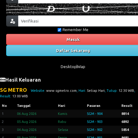
Remember Me
Masuk
Daftar Sekarang
Desktop
Wap
Hasil Keluaran
SG METRO
Website:
www.sgmetro.com
, Hari:
Setiap Hari
, Tutup:
12:30 WIB
,
Result:
13:00 WIB
No
Tanggal
Hari
Pasaran
Result
1
06 Aug 2026
Kamis
SGM - 904
8814
2
05 Aug 2026
Rabu
SGM - 903
6892
3
04 Aug 2026
Selasa
SGM - 902
5854
4
03 Aug 2026
Senin
SGM - 901
8681